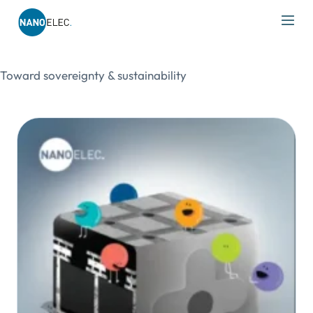
IRT Nanoelec
Skip
to
Toward sovereignty & sustainability
content