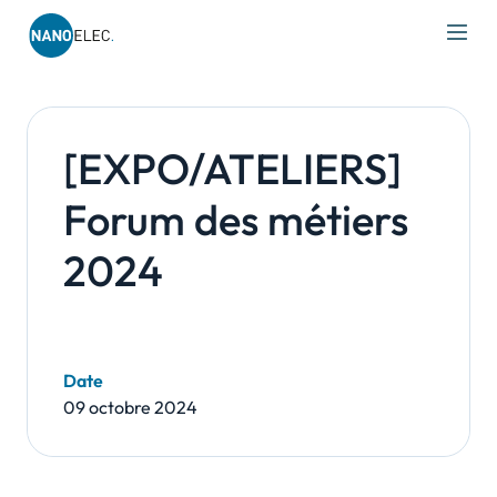
IRT Nanoelec
Skip
to
content
[EXPO/ATELIERS]
Forum des métiers
2024
Date
09 octobre 2024