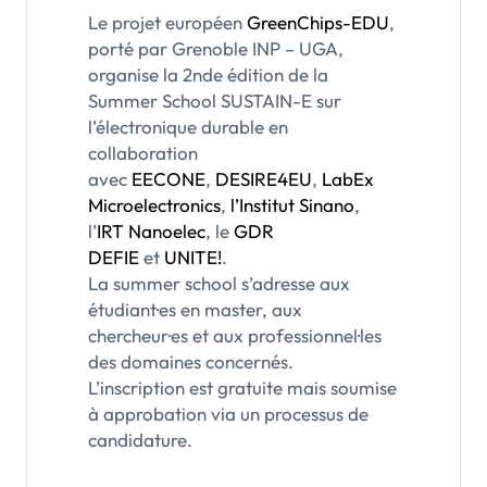
Le projet européen
GreenChips-EDU
,
porté par Grenoble INP – UGA,
organise la 2nde édition de la
Summer School SUSTAIN-E sur
l’électronique durable en
collaboration
avec
EECONE
,
DESIRE4EU
,
LabEx
Microelectronics
,
l’Institut Sinano
,
l’
IRT Nanoelec
, le
GDR
DEFIE
et
UNITE!
.
La summer school s’adresse aux
étudiant·es en master, aux
chercheur·es et aux professionnel·les
des domaines concernés.
L’inscription est gratuite mais soumise
à approbation via un processus de
candidature.