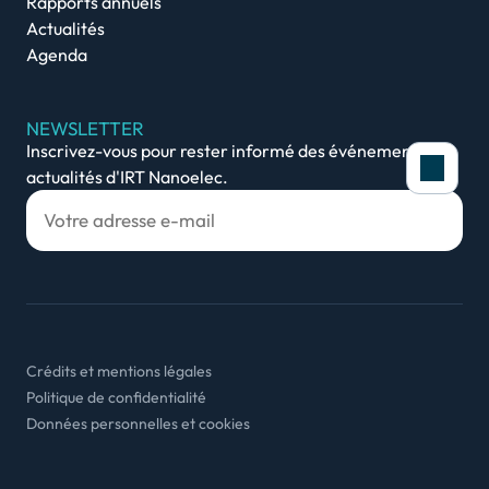
Rapports annuels
Actualités
Agenda
NEWSLETTER
Inscrivez-vous pour rester informé des événements et
actualités d'IRT Nanoelec.
Politique de cookies
Afin de vous offrir une ex
site, nous utilisons des 
Crédits et mentions légales
connexion et fournir une c
Politique de confidentialité
vue d’optimiser notre site
Données personnelles et cookies
d’intérêt. Vous pouvez sé
Consulter notre politique de