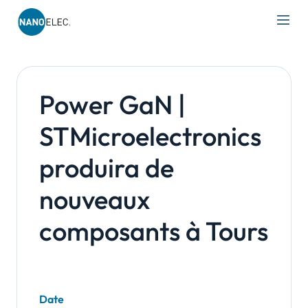
IRT Nanoelec
Skip
to
content
Power GaN |
STMicroelectronics
produira de
nouveaux
composants à Tours
Date