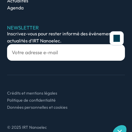
Actualités
Agenda
NEWSLETTER
Inscrivez-vous pour rester informé des événements et
actualités d'IRT Nanoelec.
Politique de cookies
Afin de vous offrir une ex
site, nous utilisons des 
Crédits et mentions légales
connexion et fournir une c
Politique de confidentialité
vue d’optimiser notre site
Données personnelles et cookies
d’intérêt. Vous pouvez sé
Consulter notre politique de
Consentem
© 2025 IRT Nanoelec