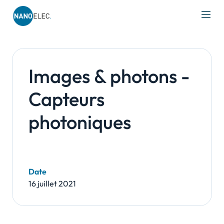
IRT Nanoelec
Skip
to
content
Images & photons -
Capteurs
photoniques
Date
16 juillet 2021