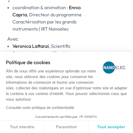
coordination & animation :
Ennio
Capria
, Directeur du programme
Caractérisation par les grands
instruments | IRT Nanoelec
Avec
Veronica Lattanzi
, Scientific
Business Manager | Danish
Teknologisk Institut (DTI),
Politique de cookies
Denmark
Afin de vous offrir une expérience optimale sur notre
Antonio Iaia
, Innovation and
site, nous utilisons des cookies pour conserver les
Sustainability Manager | Alfa
informations de connexion et fournir une connexion
sûre, collecter des statistiques en vue d’optimiser notre site et adapter
Acciai, Italy
le contenu à vos centres d’intérêt. Vous pouvez sélectionner ceux que
Lars Oberbeck
, Expert |
vous autorisez
TotalEnergies et ITE IPVF
Consulter notre politique de confidentialité
Julien Munoz,
Responsable
Compétences Composites-
Consentements certifiés par
Technologie de Fabrication
Tout interdire
Paramétrer
Tout accepter
Avancées | IRT Saint Exupery