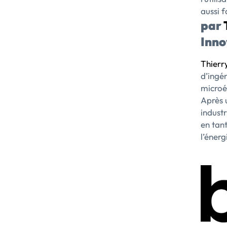
aussi f
par
Inno
Thierr
d’ingé
microé
Après 
industr
en tant
l’énerg