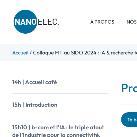
À PROPOS
NOS
IRT Nanoelec
Skip
Accueil
/
Colloque FIT au SIDO 2024 : IA & recherche t
to
content
14h | Accueil café
Pr
15h | Introduction
Télé
15h10 | b-com et l’IA : le triple atout
de l’industrie pour la connectivité,