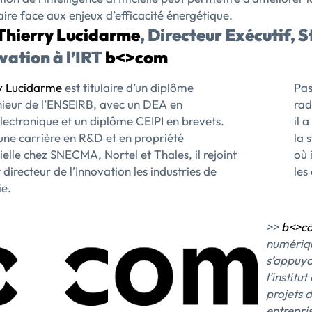
aire face aux enjeux d’efficacité énergétique.
Thierry Lucidarme
, Directeur Exécutif, 
vation à l’IRT
b<>com
y Lucidarme
est titulaire d’un diplôme
Pas
nieur de l’ENSEIRB, avec un DEA en
rad
lectronique et un diplôme CEIPI en brevets.
il 
une carrière en R&D et en propriété
la 
ielle chez SNECMA, Nortel et Thales, il rejoint
où 
 directeur de l’Innovation les industries de
les
ie.
>>
b<>c
numériqu
s’appuya
l’instit
projets 
entrepris