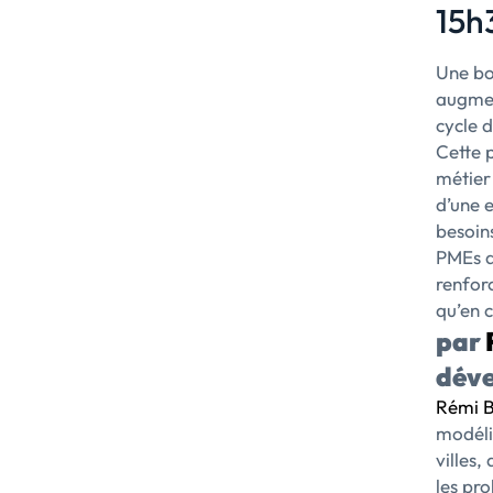
15h3
Une bo
augmen
cycle 
Cette 
métier
d’une e
besoins
PMEs de
renforc
qu’en 
par
déve
Rémi 
modéli
villes,
les pr