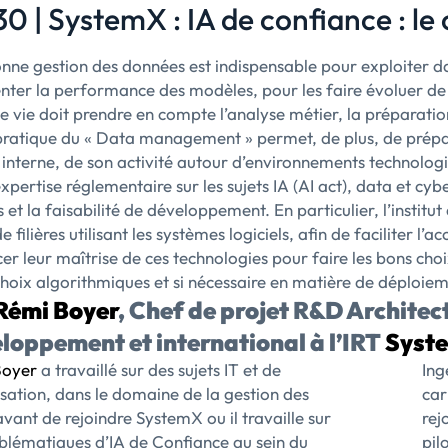
0 | SystemX : IA de confiance : le
nne gestion des données est indispensable pour exploiter da
ter la performance des modèles, pour les faire évoluer de 
de vie doit prendre en compte l’analyse métier, la préparatio
pratique du « Data management » permet, de plus, de prépar
 interne, de son activité autour d’environnements technologi
xpertise réglementaire sur les sujets IA (AI act), data et cyb
 et la faisabilité de développement. En particulier, l’instit
 filières utilisant les systèmes logiciels, afin de faciliter l
er leur maîtrise de ces technologies pour faire les bons cho
choix algorithmiques et si nécessaire en matière de déploi
Rémi Boyer
, Chef de projet R&D Architec
loppement et international à l’IRT
Syst
Boyer
a travaillé sur des sujets IT et de
Ing
sation, dans le domaine de la gestion des
car
 avant de rejoindre SystemX ou il travaille sur
rej
oblématiques d’IA de Confiance au sein du
pil