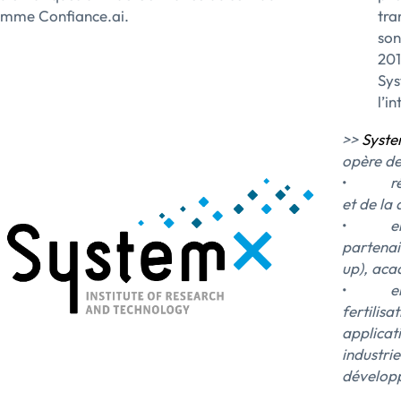
mme Confiance.ai.
tra
son
201
Sys
l’i
>>
Syst
opère de
•
r
et de la
•
e
partenai
up), acad
•
e
fertilisa
applicati
industri
développ