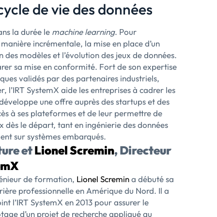
 cycle de vie des données
ns la durée le
machine learning
. Pour
manière incrémentale, la mise en place d’un
n des modèles et l’évolution des jeux de données.
er sa mise en conformité. Fort de son expertise
ques validés par des partenaires industriels,
er, l’IRT SystemX aide les entreprises à cadrer les
ut développe une offre auprès des startups et des
’accès à ses plateformes et de leur permettre de
ix dès le départ, tant en ingénierie des données
ement sur systèmes embarqués.
ture et
Lionel Scremin
, Directeur
emX
énieur de formation,
Lionel Scremin
a débuté sa
rière professionnelle en Amérique du Nord. Il a
oint l’IRT SystemX en 2013 pour assurer le
otage d’un projet de recherche appliqué au