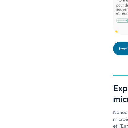
test
Expl
mic
Nanoele
microé
et l’Eu