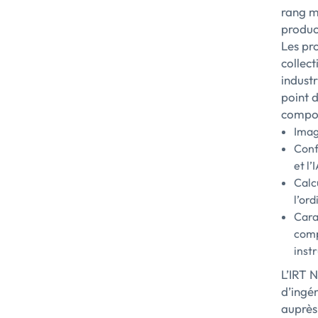
rang mo
product
Les pr
collec
industr
point 
compos
Imag
Conf
et l
Calc
l’or
Cara
comp
inst
L’IRT 
d’ingé
auprès