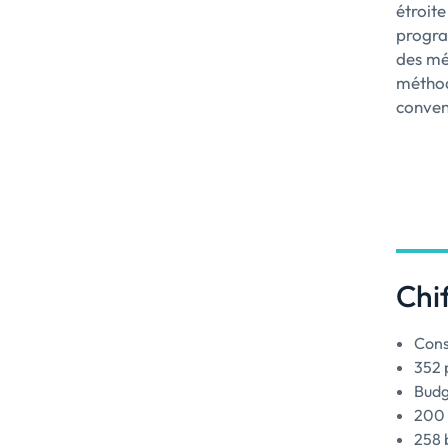
étroite
progra
des mé
méthod
conven
Chif
Cons
352 
Budg
200 
258 