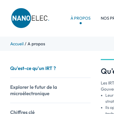
À PROPOS
NOS 
IRT Nanoelec
Skip
Accueil
/
A propos
to
content
Qu'est-ce qu'un IRT ?
Qu'
Les IRT
Explorer le futur de la
Gouver
microélectronique
Leur
strat
Ils 
Chiffres clé
techn