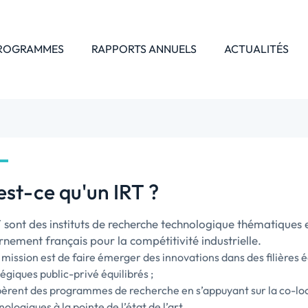
PROGRAMMES
RAPPORTS ANNUELS
ACTUALITÉS
est-ce qu'un IRT ?
 sont des instituts de recherche technologique thématiques et
nement français pour la compétitivité industrielle.
 mission est de faire émerger des innovations dans des filières
égiques public-privé équilibrés ;
opèrent des programmes de recherche en s’appuyant sur la co-lo
ologiques à la pointe de l’état de l’art.